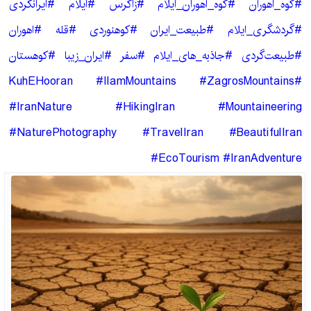
#کوه_اهوران #کوه_اهوران_ایلام #زاگرس #ایلام #ایرانگردی
#گردشگری_ایلام #طبیعت_ایران #کوهنوردی #قله #اهوران
#طبیعت‌گردی #جاذبه_های_ایلام #سفر #ایران_زیبا #کوهستان
#KuhEHooran #IlamMountains #ZagrosMountains
#IranNature #HikingIran #Mountaineering
#NaturePhotography #TravelIran #BeautifulIran
#EcoTourism #IranAdventure