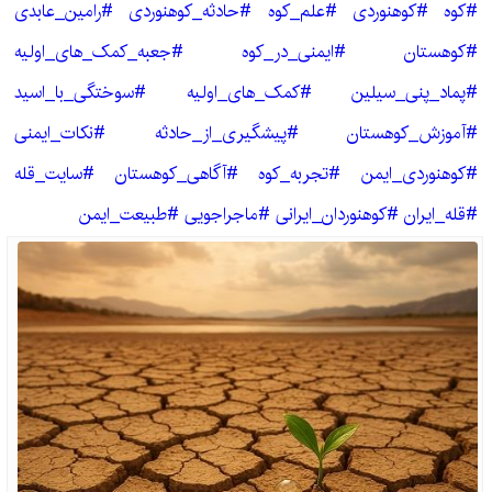
#کوه #کوهنوردی #علم_کوه #حادثه_کوهنوردی #رامین_عابدی
#کوهستان #ایمنی_در_کوه #جعبه_کمک_های_اولیه
#پماد_پنی_سیلین #کمک_های_اولیه #سوختگی_با_اسید
#آموزش_کوهستان #پیشگیری_از_حادثه #نکات_ایمنی
#کوهنوردی_ایمن #تجربه_کوه #آگاهی_کوهستان #سایت_قله
#قله_ایران #کوهنوردان_ایرانی #ماجراجویی #طبیعت_ایمن