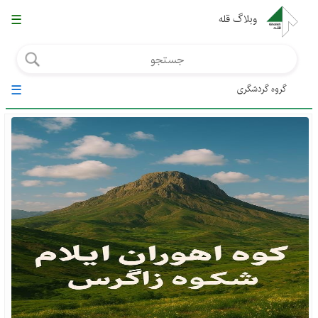
☰
وبلاگ قله
☰
گروه گردشگری