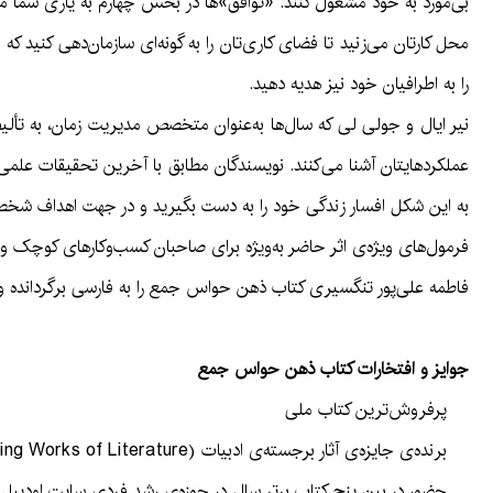
بی‌مورد به خود مشغول کنند. «توافق»‌ها در بخش چهارم به یاری شما می
محل کارتان می‌زنید تا فضای کاری‌تان را به گونه‌ای سازمان‌دهی کنید 
را به اطرافیان خود نیز هدیه دهید.
نیر ایال و جولی لی که سال‌ها به‌عنوان متخصص مدیریت زمان، به تألیف
عملکردهایتان آشنا می‌کنند. نویسندگان مطابق با آخرین تحقیقات علمی، راه
به این شکل افسار زندگی خود را به دست بگیرید و در جهت اهداف شخص
فرمول‌های ویژه‌ی اثر حاضر به‌ویژه برای صاحبان کسب‌و‌کارهای کوچک و
فاطمه علی‌پور تنگسیری کتاب ذهن حواس جمع را به فارسی برگردانده و 
جوایز و افتخارات کتاب ذهن حواس جمع
پرفروش‌ترین کتاب ملی
برنده‌ی جایزه‌ی آثار برجسته‌ی ادبیات (Outstanding Works of Literature) در سال 2019. (جایزه‌ای که هر ساله به کتاب‌هایی تعلق می‌گیرد که بر مباحثی مانند اقتصاد و آموزش در جامعه تاثیر می‌گذارند.)
حضور در بین پنج کتاب برتر سال در حوزه‌ی رشد فردی سایت اودیبل