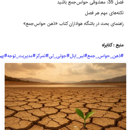
فصل 35: معشوقی حواس‌جمع باشید
نکته‌های مهم هر فصل
راهنمای بحث در باشگاه هواداران کتاب «ذهن حواس‌جمع»
منبع : کتابراه
#ذهن_حواس_جمع#نیر_ایال#جولی_لی#تمرکز#مدیریت_توجه#بهره‌ور