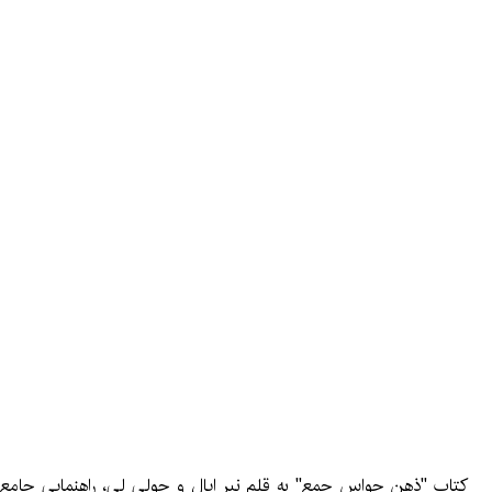
کتاب "ذهن حواس جمع" به قلم نیر ایال و جولی لی، راهنمایی جامع ب